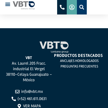
ETA NS 25-0078
PRODUCTOS DESTACADOS
VBT
ANCLAJES HOMOLOGADOS
Av. Laurel 205 Fracc.
PREGUNTAS FRECUENTES
industrial El Vergel
38110-Celaya Guanajuato –
México
info@vbt.mx
(+52) 461.611.0631
VER MAPA