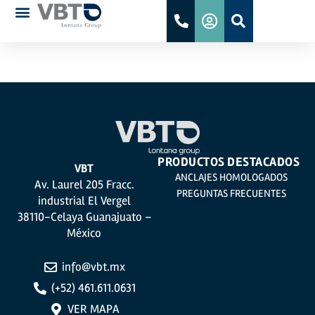
ETA RC 17-0658
PRODUCTOS DESTACADOS
VBT
ANCLAJES HOMOLOGADOS
Av. Laurel 205 Fracc.
PREGUNTAS FRECUENTES
industrial El Vergel
38110-Celaya Guanajuato –
México
info@vbt.mx
(+52) 461.611.0631
VER MAPA