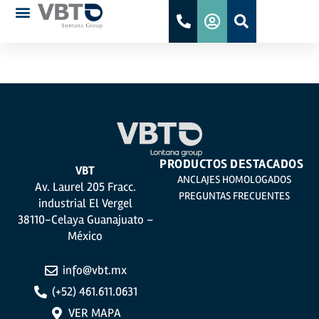
ICC 4313
PRODUCTOS DESTACADOS
VBT
ANCLAJES HOMOLOGADOS
Av. Laurel 205 Fracc.
PREGUNTAS FRECUENTES
industrial El Vergel
38110-Celaya Guanajuato –
México
info@vbt.mx
(+52) 461.611.0631
VER MAPA