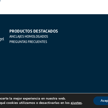
n
PRODUCTOS DESTACADOS
ANCLAJES HOMOLOGADOS
gel
PREGUNTAS FRECUENTES
ecerte la mejor experiencia en nuestra web.
Acep
ué cookies utilizamos o desactivarlas en los
ajustes
.
 Cookies
Política del Sistema Integrado de Gestión