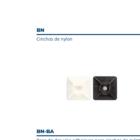
BN
Cinchos de nylon
BN-BA