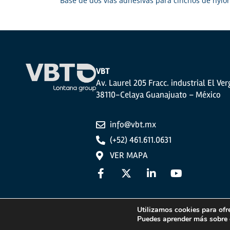
Base de dos vías adhesivas para cinchos de nylo
VBT
Av. Laurel 205 Fracc. industrial El Ver
38110-Celaya Guanajuato – México
info@vbt.mx
(+52) 461.611.0631
VER MAPA
Utilizamos cookies para ofr
Puedes aprender más sobre q
Aviso legal
Política de privacidad
Política de