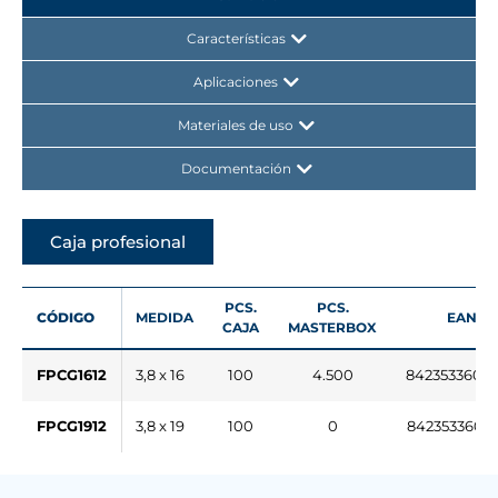
Características
Aplicaciones
Materiales de uso
Documentación
Caja profesional
PCS.
PCS.
CÓDIGO
MEDIDA
EAN
CAJA
MASTERBOX
FPCG1612
3,8 x 16
100
4.500
8423533609
FPCG1912
3,8 x 19
100
0
8423533609