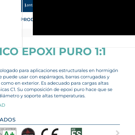
Lontana Group
Contacto
ES-MX
EN
ÁREA PRIVADA
PRODUCTOS
SERVICIOS
EMPRESA
CO EPOXI PURO 1:1
mologado para aplicaciones estructurales en hormigón
 Se puede usar con espárragos, barras corrugadas y
 como en exterior. Es adecuado para cargas altas
smicas C1. Su composición de epoxi puro hace que se
iámetro y soporte altas temperaturas.
AD
CADOS