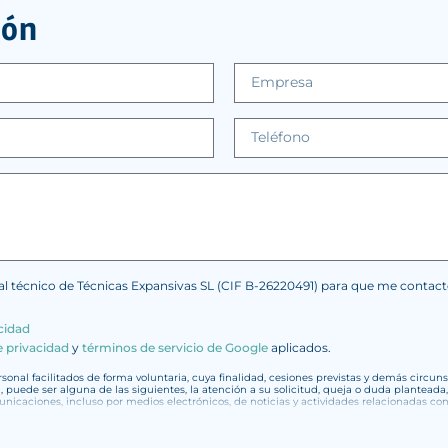
ión
nal técnico de Técnicas Expansivas SL (CIF B-26220491) para que me conta
acidad
e privacidad
y
términos de servicio de Google
aplicados.
onal facilitados de forma voluntaria, cuya finalidad, cesiones previstas y demás circun
d, puede ser alguna de las siguientes, la atención a su solicitud, queja o duda planteada
municaciones, incluso por medios electrónicos, de noticias y actividades relacionadas 
onfidenciales y serán tratados con la máxima confidencialidad y cumpliendo todos los 
dos en nuestros ficheros por el tiempo necesario que dure la motivación para la que fue