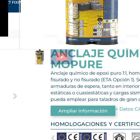
RFECT FIXING FOR YOUR BUSINESS
ANCLAJE QUÍMI
MOPURE
Anclaje químico de epoxi puro 1:1, ho
fisurado y no fisurado (ETA Opción 1).
armaduras de espera, tanto en interior
estáticas o cuasiestáticas y cargas sí
pueda emplear para taladros de gran d
> Datos C
Ampliar información
HOMOLOGACIONES Y CERTIFI