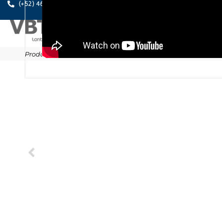
A PE
(+52) 461.611.0631
Productos
/
Anclajes
/
Fijaciones químicas
/
MO
/
MOPURE