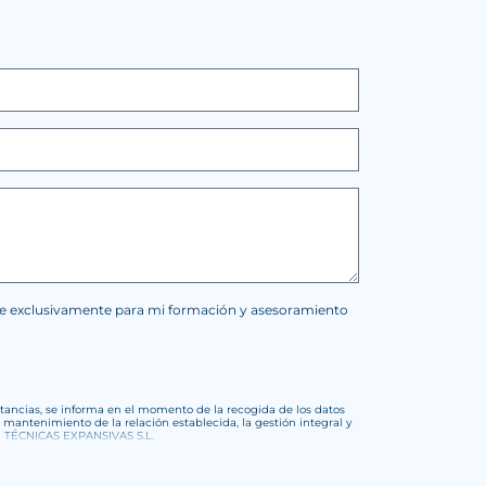
cte exclusivamente para mi formación y asesoramiento
stancias, se informa en el momento de la recogida de los datos
, mantenimiento de la relación establecida, la gestión integral y
con TÉCNICAS EXPANSIVAS S.L.
requisitos que obliga el Reglamento General de Protección de
ron recabados. El plazo durante el cual se conservarán los datos