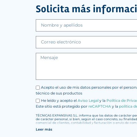
Solicita más informac
Acepto el uso de mis datos personales por el perso
técnico de sus productos
He leído y acepto el
Aviso Legal
y la
Política de Priv
Este sitio está protegido por
reCAPTCHA
y la
política d
TÉCNICAS EXPANSIVAS S.L. informa que los datos de carácter pers
de carácter personal, si bien, según el caso concreto, su finalida
comercial de clientes, contabilidad y facturación o envío de co
Leer más
Los datos incorporados a nuestros ficheros son absolutamente c
Datos (RGPD) de 27 de abril de 2016. Los datos quedarán registra