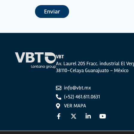
personales será aquel que marque la legislación vigente y siemp
Se recomienda no enviar datos personales de nivel alto, según la
Enviar
envía será de su exclusiva responsabilidad.
El usuario podrá ejercer en cualquier momento sus derechos para a
Protección de Datos (RGPD) de 27 de abril de 2016 enviando una c
Segador 13, 26006 | Logroño (La Rioja) o a través de la dirección 
VBT
Av. Laurel 205 Fracc. industrial El Ver
38110-Celaya Guanajuato – México
info@vbt.mx
(+52) 461.611.0631
VER MAPA