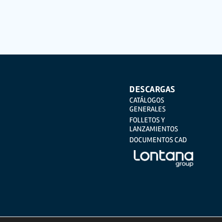
icados.
mos no viajan cifrados o encriptados. De modo que si VD, los
lidad con arreglo a lo previsto en el Reglamento General de
e su DNI, a TÉCNICAS EXPANSIVAS SL | P.I. La Portalada II | c/
DESCARGAS
CATÁLOGOS
GENERALES
FOLLETOS Y
LANZAMIENTOS
DOCUMENTOS CAD