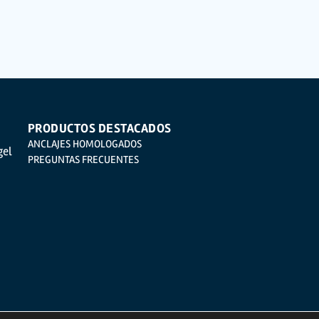
re durante el tiempo que medie en la prestación del servicio para el que fueron comun
 legislación de protección de datos, como pueden ser los relativos a salud, pues los mis
cceder, rectificar, oponerse, cancelarlos, limitar su tratamiento o solicitar su portabi
arta a su responsable de tratamiento: Valentín Gómez, Gerente, junto con la fotocopia d
de correo electrónico
info@indexfix.com
.
PRODUCTOS DESTACADOS
ANCLAJES HOMOLOGADOS
gel
PREGUNTAS FRECUENTES