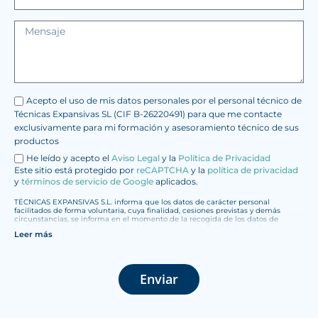
Acepto el uso de mis datos personales por el personal técnico de
Técnicas Expansivas SL (CIF B-26220491) para que me contacte
exclusivamente para mi formación y asesoramiento técnico de sus
productos
He leído y acepto el
Aviso Legal
y la
Política de Privacidad
Este sitio está protegido por
reCAPTCHA
y la
política de privacidad
y
términos de servicio de Google
aplicados.
TÉCNICAS EXPANSIVAS S.L. informa que los datos de carácter personal
facilitados de forma voluntaria, cuya finalidad, cesiones previstas y demás
circunstancias, se informa en el momento de la recogida de los datos de
carácter personal, si bien, según el caso concreto, su finalidad, puede ser
Leer más
alguna de las siguientes, la atención a su solicitud, queja o duda planteada,
mantenimiento de la relación establecida, la gestión integral y comercial de
clientes, contabilidad y facturación o envío de comunicaciones, incluso por
medios electrónicos, de noticias y actividades relacionadas con TÉCNICAS
EXPANSIVAS S.L.
Enviar
Los datos incorporados a nuestros ficheros son absolutamente confidenciales y
serán tratados con la máxima confidencialidad y cumpliendo todos los
requisitos que obliga el Reglamento General de Protección de Datos (RGPD) de
27 de abril de 2016. Los datos quedarán registrados en nuestros ficheros por el