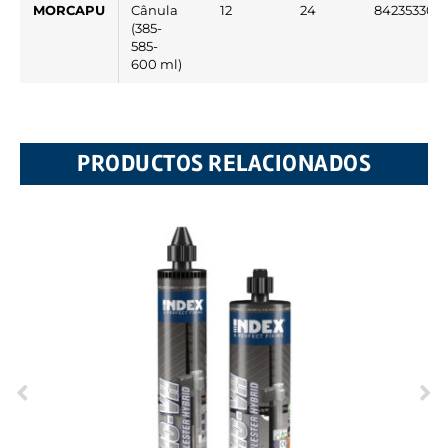
MORCAPU
Cânula
12
24
842353302
(385-
585-
600 ml)
PRODUCTOS RELACIONADOS