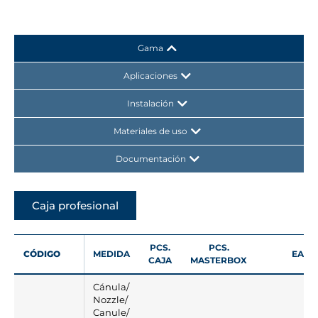
Gama
Aplicaciones
Instalación
Materiales de uso
Documentación
Caja profesional
PCS.
PCS.
CÓDIGO
MEDIDA
EAN
CAJA
MASTERBOX
Cánula/
Nozzle/
Canule/