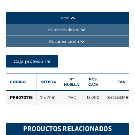
Gama
Materiales de uso
Documentación
Caja profesional
Nº
PCS.
CÓDIGO
MEDIDA
EAN
HUELLA
CAJA
PFB070716
7 x 7/16"
PH2
15.000
842353348171
PRODUCTOS RELACIONADOS