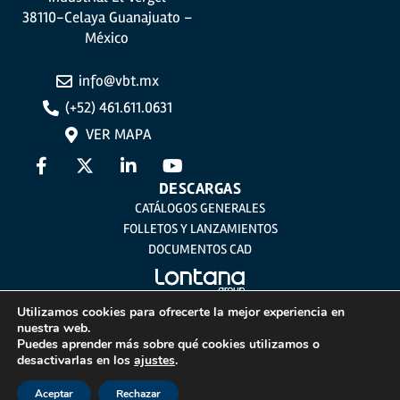
TÉCNICAS EXPANSIVAS SL | P.I. La Portalada II | c/ Segador 13, 26006 | Logroño
(La Rioja) o a través de la dirección de correo electrónico
info@indexfix.com
.
38110-Celaya Guanajuato –
México
info@vbt.mx
(+52) 461.611.0631
VER MAPA
DESCARGAS
CATÁLOGOS GENERALES
FOLLETOS Y LANZAMIENTOS
DOCUMENTOS CAD
Utilizamos cookies para ofrecerte la mejor experiencia en
nuestra web.
Aviso legal
Puedes aprender más sobre qué cookies utilizamos o
desactivarlas en los
ajustes
.
Política de privacidad
Política de Cookies
Aceptar
Rechazar