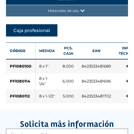
Materiales de uso
Caja profesional
PCS.
INFO.
CÓDIGO
MEDIDA
EAN
CAJA
TÉCNIC
PFI080100
8 x 1"
8.000
8423533481689
8 x 1-
PFI080114
6.000
8423533481696
1/4"
PFI080112
8 x 1-1/2"
5.000
8423533481702
Solicita más información