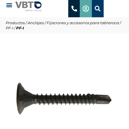
Productos
/
Anclajes
/
Fijaciones y accesorios para tablaroca
/
PF-I
/
PF-I