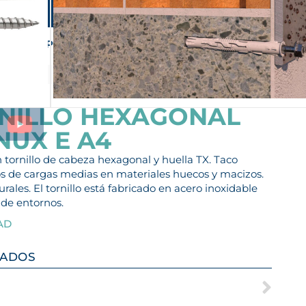
Lontana Group
Contacto
ES-MX
EN
ÁREA PRIVADA
PRODUCTOS
SERVICIOS
EMPRESA
NILLO HEXAGONAL
NUX E A4
 tornillo de cabeza hexagonal y huella TX. Taco
tos de cargas medias en materiales huecos y macizos.
ales. El tornillo está fabricado en acero inoxidable
 de entornos.
AD
CADOS