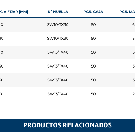
 A FIJAR [MM]
Nº HUELLA
PCS. CAJA
PCS. M
10
SW10/TX30
50
6
30
SW10/TX30
50
3
10
SW13/TX40
50
3
30
SW13/TX40
50
3
50
SW13/TX40
50
3
70
SW13/TX40
50
2
PRODUCTOS RELACIONADOS