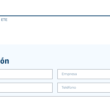
o ETE
ión