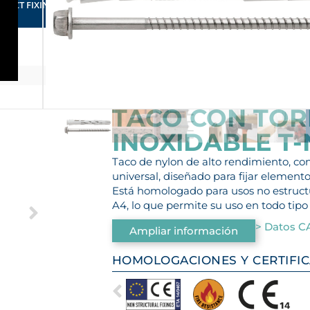
RFECT FIXING FOR YOUR BUSINESS
 A4
TACO CON TOR
INOXIDABLE T-
Taco de nylon de alto rendimiento, con
universal, diseñado para fijar elemen
Está homologado para usos no estructur
A4, lo que permite su uso en todo tipo
> Datos C
Ampliar información
HOMOLOGACIONES Y CERTIFI