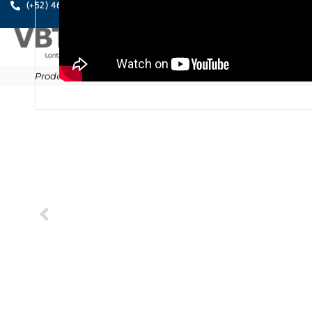
A PE
(+52) 461.611.0631
Productos
/
Anclajes
/
Taquetes de plástico
/
T-NUX
/
T-NUX E